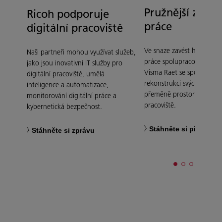
Pružnější způs
Ricoh podporuje
práce
digitální pracoviště
Ve snaze zavést hybridní 
Naši partneři mohou využívat služeb,
práce spolupracovala spol
jako jsou inovativní IT služby pro
Visma Raet se společností
digitální pracoviště, umělá
rekonstrukci svých kancelá
inteligence a automatizace,
přeměně prostor na flexibi
monitorování digitální práce a
pracoviště.
kybernetická bezpečnost.
Stáhněte si případov
Stáhněte si zprávu