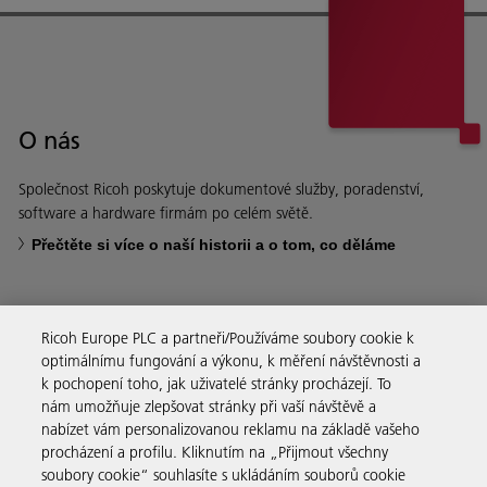
O nás
Společnost Ricoh poskytuje dokumentové služby, poradenství,
software a hardware firmám po celém světě.
Přečtěte si více o naší historii a o tom, co děláme
Ricoh Europe PLC a partneři/Používáme soubory cookie k
optimálnímu fungování a výkonu, k měření návštěvnosti a
Firemní řešení
k pochopení toho, jak uživatelé stránky procházejí. To
nám umožňuje zlepšovat stránky při vaší návštěvě a
nabízet vám personalizovanou reklamu na základě vašeho
Produkty a služby
procházení a profilu. Kliknutím na „Přijmout všechny
soubory cookie“ souhlasíte s ukládáním souborů cookie