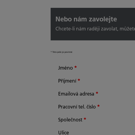
Nebo nám zavolejte
Chcete-li nám raději zavolat, můžete
*
Toto pole je povinné
Jméno
*
Příjmení
*
Emailová adresa
*
Pracovní tel. číslo
*
Společnost
*
Ulice