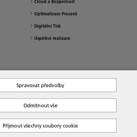
Cloud a Bezpečnost
Optimalizace Procesů
Digitální Tisk
Úspěšné realizace
Spravovat předvolby
Odmítnout vše
Copyright 2026 Ricoh. Všechna práva vyhrazena.
Přijmout všechny soubory cookie