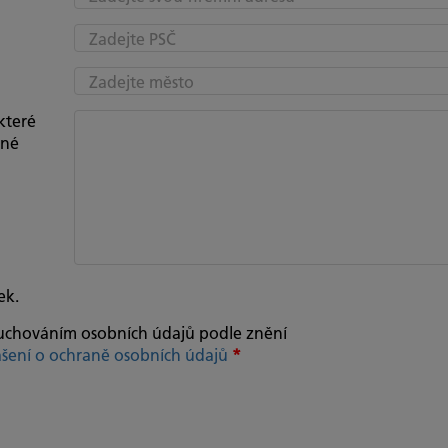
které
bné
ek.
uchováním osobních údajů podle znění
ášení o ochraně osobních údajů
*