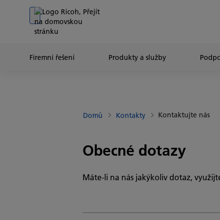
Go to banner
Go to content
Go to footer
Firemní řešení
Produkty a služby
Podpo
Kontaktujte nás
Domů
Kontakty
Obecné dotazy
Máte-li na nás jakýkoliv dotaz, využij