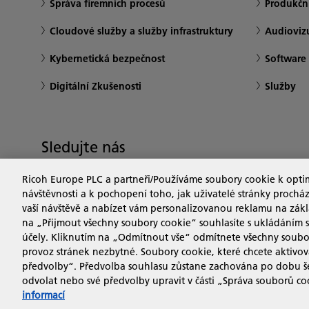
Správa firemních procesů
Produkční
Cloudové služby a služby infrastruktury
Audiovizu
Kybernetická bezpečnost
Software 
Digitální Zkušenosti
Služby
Sledujte nás
Ricoh Europe PLC a partneři/Používáme soubory cookie k opt
návštěvnosti a k pochopení toho, jak uživatelé stránky prochá
vaší návštěvě a nabízet vám personalizovanou reklamu na zákl
na „Přijmout všechny soubory cookie“ souhlasíte s ukládáním 
účely. Kliknutím na „Odmítnout vše“ odmítnete všechny soubor
provoz stránek nezbytné. Soubory cookie, které chcete aktivova
předvolby“. Předvolba souhlasu zůstane zachována po dobu šes
Ochrana osobních údajů a soukromí
Podmínky použ
odvolat nebo své předvolby upravit v části „Správa souborů c
informací