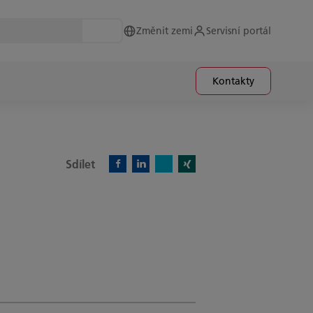
Změnit zemi
Servisní portál
Kontakty
Sdílet
X)
Facebook)
Linkedin)
Xing)