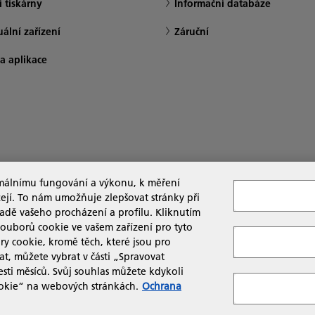
 tiskárny
Informační databáze
ální zařízení
Záruční
a aplikace
imálnímu fungování a výkonu, k měření
zejí. To nám umožňuje zlepšovat stránky při
adě vašeho procházení a profilu. Kliknutím
souborů cookie ve vašem zařízení pro tyto
y cookie, kromě těch, které jsou pro
t, můžete vybrat v části „Spravovat
ti měsíců. Svůj souhlas můžete kdykoli
ití
Ochrana informací
ookie“ na webových stránkách.
Ochrana