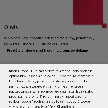
O nás
Společnost Ricoh poskytuje dokumentové služby, poradenství,
software a hardware firmám po celém světě.
Přečtěte si více o naší historii a o tom, co děláme
Ricoh Europe PLC a partneři/Používáme soubory cookie k
optimálnímu fungování a výkonu, k měření návštěvnosti a
Firemní řešení
k pochopení toho, jak uživatelé stránky procházejí. To
nám umožňuje zlepšovat stránky při vaší návštěvě a
nabízet vám personalizovanou reklamu na základě vašeho
Produkty a služby
procházení a profilu. Kliknutím na „Přijmout všechny
soubory cookie“ souhlasíte s ukládáním souborů cookie
ve vašem zařízení pro tyto účely. Kliknutím na