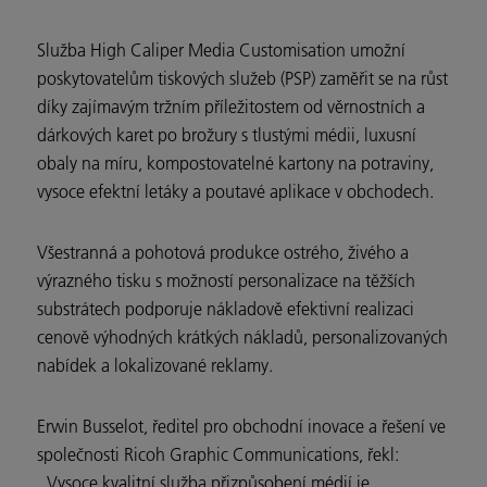
Služba High Caliper Media Customisation umožní
poskytovatelům tiskových služeb (PSP) zaměřit se na růst
díky zajímavým tržním příležitostem od věrnostních a
dárkových karet po brožury s tlustými médii, luxusní
obaly na míru, kompostovatelné kartony na potraviny,
vysoce efektní letáky a poutavé aplikace v obchodech.
Všestranná a pohotová produkce ostrého, živého a
výrazného tisku s možností personalizace na těžších
substrátech podporuje nákladově efektivní realizaci
cenově výhodných krátkých nákladů, personalizovaných
nabídek a lokalizované reklamy.
Erwin Busselot, ředitel pro obchodní inovace a řešení ve
společnosti Ricoh Graphic Communications, řekl:
„Vysoce kvalitní služba přizpůsobení médií je