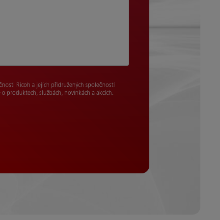
nosti Ricoh a jejích přidružených společností
 o produktech, službách, novinkách a akcích.