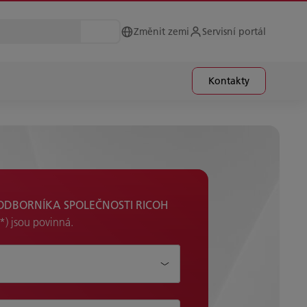
Změnit zemi
Servisní portál
Kontakty
ODBORNÍKA SPOLEČNOSTI RICOH
*) jsou povinná.
eme pomoci?*