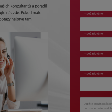
našich konzultantů a poradil
ujte nás zde. Pokud máte
* požadováno
dotazy nejprve tam.
* požadováno
* požadováno
* požadováno
Doplňte prosím jakékol
porozumět vašemu dot