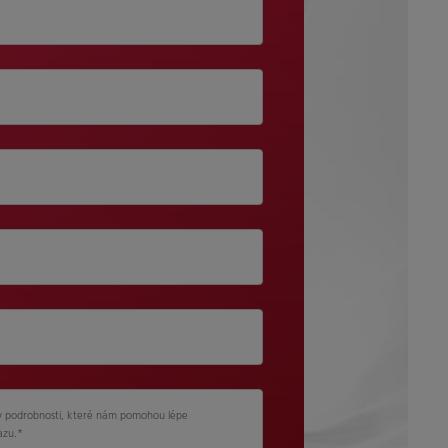
iv podrobnosti, které nám pomohou lépe
azu.
*