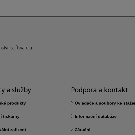
ství, software a
y a služby
Podpora a kontakt
ské produkty
Ovladače a soubory ke staže
í tiskárny
Informační databáze
ální zařízení
Záruční