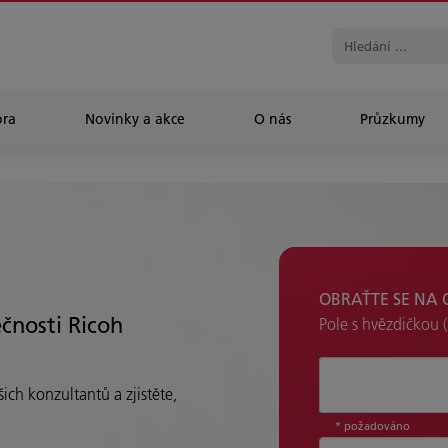
ra
Novinky a akce
O nás
Průzkumy​
OBRAŤTE SE NA 
ečnosti Ricoh
Pole s hvězdičkou (
S čím vám můž
ich konzultantů a zjistěte,
* požadováno