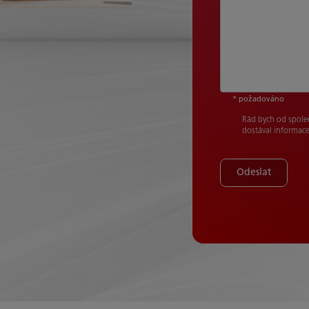
* požadováno
Rád bych od společ
dostával informace
Odeslat