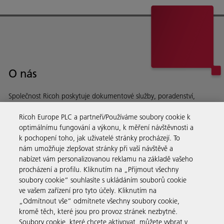
O nás
Společnost Ricoh poskytuje dokumentové služby, poradenství,
software a hardware firmám po celém světě.
Ricoh Europe PLC a partneři/Používáme soubory cookie k
Přečtěte si více o naší historii a o tom, co děláme
optimálnímu fungování a výkonu, k měření návštěvnosti a
k pochopení toho, jak uživatelé stránky procházejí. To
nám umožňuje zlepšovat stránky při vaší návštěvě a
nabízet vám personalizovanou reklamu na základě vašeho
procházení a profilu. Kliknutím na „Přijmout všechny
Firemní řešení
soubory cookie“ souhlasíte s ukládáním souborů cookie
ve vašem zařízení pro tyto účely. Kliknutím na
„Odmítnout vše“ odmítnete všechny soubory cookie,
Produkty a služby
kromě těch, které jsou pro provoz stránek nezbytné.
Soubory cookie, které chcete aktivovat, můžete vybrat v