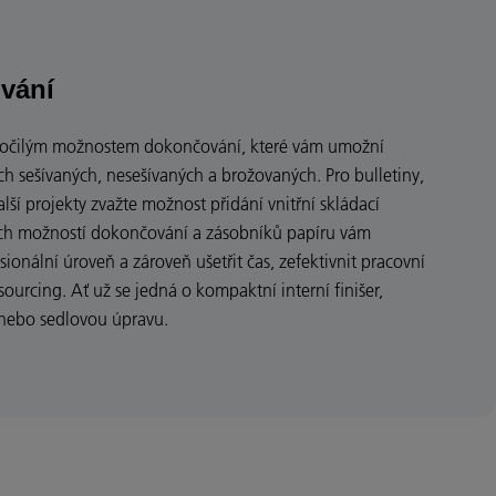
vání
kročilým možnostem dokončování, které vám umožní
h sešívaných, nesešívaných a brožovaných. Pro bulletiny,
 další projekty zvažte možnost přidání vnitřní skládací
ých možností dokončování a zásobníků papíru vám
onální úroveň a zároveň ušetřit čas, zefektivnit pracovní
sourcing. Ať už se jedná o kompaktní interní finišer,
nebo sedlovou úpravu.