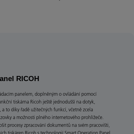
Panel RICOH
vládacím panelem, doplněným o ovládání pomocí
unkční tiskárna Ricoh ještě jednodušší na dotyk,
a to díky řadě užitečných funkcí, včetně zcela
zovky a možnosti plného internetového prohlížeče.
pšit procesy zpracování dokumentů na svém pracovišti,
ích tiskáren Ricoh s technologií Smart Operation Panel