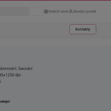
Změnit zemi
Servisní portál
Kontakty
, skenování, faxování
200×1200 dpi
ů
odejci