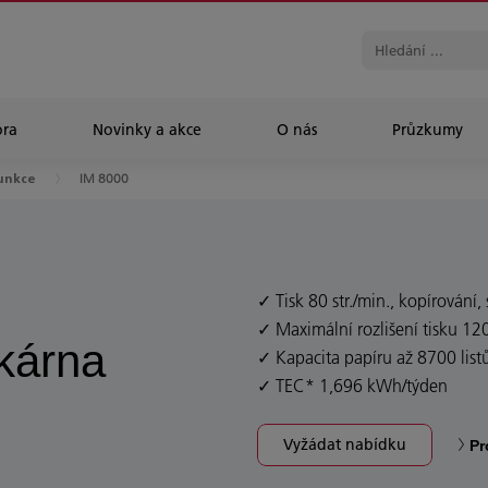
ra
Novinky a akce
O nás
Průzkumy​
IM 8000
unkce
Tisk 80 str./min., kopírování
Maximální rozlišení tisku 1
skárna
Kapacita papíru až 8700 list
TEC* 1,696 kWh/týden
Vyžádat nabídku
Pr