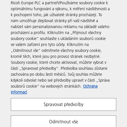
Ricoh Europe PLC a partneři/Používáme soubory cookie k
Přečtěte si více o naší historii a o tom, co děláme
optimálnímu fungování a výkonu, k měření návštěvnosti a
k pochopení toho, jak uživatelé stránky procházejí. To
nám umožňuje zlepšovat stránky při vaší návštěvě a
nabízet vám personalizovanou reklamu na základě vašeho
procházení a profilu. Kliknutím na „Přijmout všechny
Firemní řešení
soubory cookie“ souhlasíte s ukládáním souborů cookie
ve vašem zařízení pro tyto účely. Kliknutím na
„Odmítnout vše“ odmítnete všechny soubory cookie,
Produkty a služby
kromě těch, které jsou pro provoz stránek nezbytné.
Soubory cookie, které chcete aktivovat, můžete vybrat v
části „Spravovat předvolby“. Předvolba souhlasu zůstane
Podpora a kontakt
zachována po dobu šesti měsíců. Svůj souhlas můžete
kdykoli odvolat nebo své předvolby upravit v části „Správa
souborů cookie“ na webových stránkách.
Ochrana
Zdroje
informací
Spravovat předvolby
Sledujte nás
Odmítnout vše