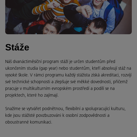
Stáže
Náš dvanáctiměsíční program stáží je určen studentům před
ukončením studia (gap year) nebo studentům, kteří absolvují stáž na
vysoké škole. V rámci programu každý stážista získá akreditaci, rozvíjí
své technické schopnosti a zlepšuje své měkké dovednosti, přičemž
pracuje v multikulturním evropském prostředí a podílí se na
projektech, které ho zajímají.
Snažíme se vytvářet podnětnou, flexibilní a spolupracující kulturu,
kde jsou stážisté povzbuzováni k osobní zodpovědnosti a
oboustranné komunikaci.