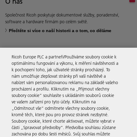
O nás
Společnost Ricoh poskytuje dokumentové služby, poradenství,
software a hardware firmám po celém světě.
Přečtěte si více o naší historii a o tom, co děláme
Ricoh Europe PLC a partneři/Používáme soubory cookie k
optimálnímu fungování a výkonu, k měření návštěvnosti a
Firemní řešení
k pochopení toho, jak uživatelé stránky procházejí. To
nám umožňuje zlepšovat stránky při vaší návštěvě a
nabízet vám personalizovanou reklamu na základě vašeho
Produkty a služby
procházení a profilu. Kliknutím na „Přijmout všechny
soubory cookie“ souhlasíte s ukládáním souborů cookie
ve vašem zařízení pro tyto účely. Kliknutím na
Podpora a kontakt
„Odmítnout vše“ odmítnete všechny soubory cookie,
kromě těch, které jsou pro provoz stránek nezbytné.
Soubory cookie, které chcete aktivovat, můžete vybrat v
Zdroje
části „Spravovat předvolby“. Předvolba souhlasu zůstane
zachována po dobu šesti měsíců. Svůj souhlas můžete