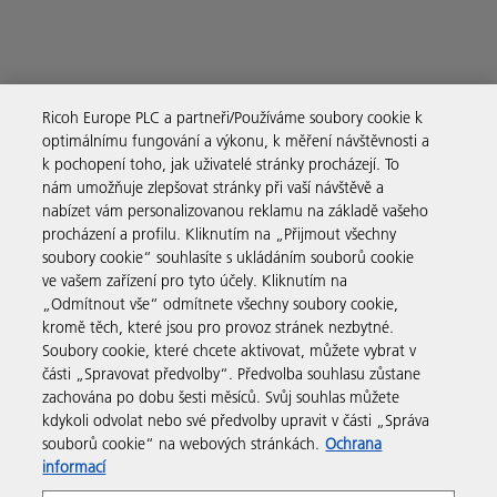
Firemní řešení
Ricoh Europe PLC a partneři/Používáme soubory cookie k
optimálnímu fungování a výkonu, k měření návštěvnosti a
k pochopení toho, jak uživatelé stránky procházejí. To
Produkty a služby
nám umožňuje zlepšovat stránky při vaší návštěvě a
nabízet vám personalizovanou reklamu na základě vašeho
procházení a profilu. Kliknutím na „Přijmout všechny
Podpora a kontakt
soubory cookie“ souhlasíte s ukládáním souborů cookie
ve vašem zařízení pro tyto účely. Kliknutím na
„Odmítnout vše“ odmítnete všechny soubory cookie,
Zdroje
kromě těch, které jsou pro provoz stránek nezbytné.
Soubory cookie, které chcete aktivovat, můžete vybrat v
části „Spravovat předvolby“. Předvolba souhlasu zůstane
Sledujte nás
zachována po dobu šesti měsíců. Svůj souhlas můžete
kdykoli odvolat nebo své předvolby upravit v části „Správa
souborů cookie“ na webových stránkách.
Ochrana
informací