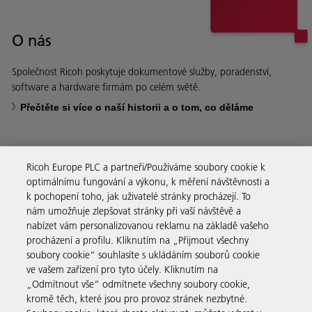
O nás
Společnost Ricoh poskytuje dokumentové služby, poradenství,
software a hardware firmám po celém světě.
Přečtěte si více o naší historii a o tom, co děláme
Ricoh Europe PLC a partneři/Používáme soubory cookie k
optimálnímu fungování a výkonu, k měření návštěvnosti a
Firemní řešení
k pochopení toho, jak uživatelé stránky procházejí. To
nám umožňuje zlepšovat stránky při vaší návštěvě a
nabízet vám personalizovanou reklamu na základě vašeho
Produkty a služby
procházení a profilu. Kliknutím na „Přijmout všechny
soubory cookie“ souhlasíte s ukládáním souborů cookie
ve vašem zařízení pro tyto účely. Kliknutím na
Podpora a kontakt
„Odmítnout vše“ odmítnete všechny soubory cookie,
kromě těch, které jsou pro provoz stránek nezbytné.