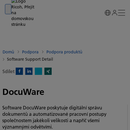
Go to banner
Go to content
Go to footer
Domů
Podpora
Podpora produktů
Software Support Detail
Sdílet
X)
Facebook)
Linkedin)
Xing)
DocuWare
Software DocuWare poskytuje digitální správu
dokumentů a automatizované pracovní postupy
společnostem jakékoli velikosti a napříč všemi
významnými odvětvími.