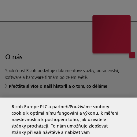
O nás
Společnost Ricoh poskytuje dokumentové služby, poradenství,
software a hardware firmám po celém světě.
Přečtěte si více o naší historii a o tom, co děláme
Ricoh Europe PLC a partneři/Používáme soubory
cookie k optimálnímu fungování a výkonu, k měření
Firemní řešení
návštěvnosti a k pochopení toho, jak uživatelé
stránky procházejí. To nám umožňuje zlepšovat
stránky při vaší návštěvě a nabízet vám
Produkty a služby